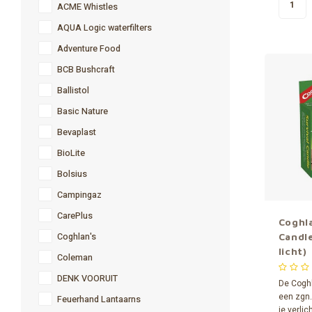
camping
ACME Whistles
voorzien
AQUA Logic waterfilters
Adventure Food
BCB Bushcraft
Ballistol
Basic Nature
Bevaplast
BioLite
Bolsius
Campingaz
CarePlus
Coghla
Coghlan's
Candle
licht)
Coleman
DENK VOORUIT
De Coghl
een zgn.
Feuerhand Lantaarns
je verli