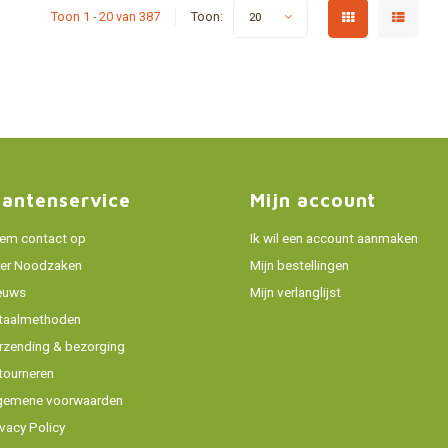
Toon 1 - 20 van 387
Toon:
20
lantenservice
Mijn account
em contact op
Ik wil een account aanmaken
er Noodzaken
Mijn bestellingen
euws
Mijn verlanglijst
taalmethoden
rzending & bezorging
tourneren
gemene voorwaarden
ivacy Policy