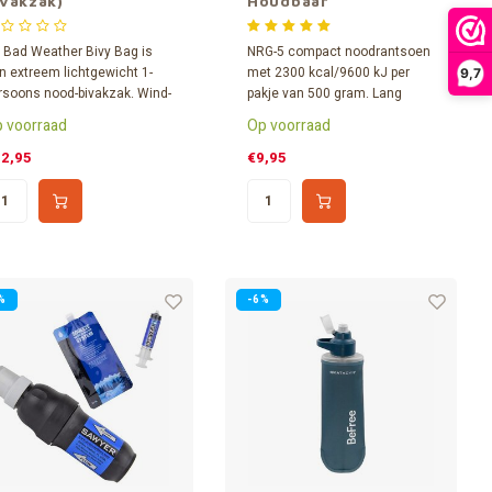
ivakzak)
Houdbaar
Noodvoedsel
 Bad Weather Bivy Bag is
NRG-5 compact noodrantsoen
n extreem lichtgewicht 1-
met 2300 kcal/9600 kJ per
9,7
rsoons nood-bivakzak. Wind-
pakje van 500 gram. Lang
 waterdicht en
houdbaar noodvoedsel voor
 voorraad
Op voorraad
chaamswarmte reflecterend.
preppers en buitensporters!
 Bivy is gemaakt van
Met korting kopen? Per hele
2,95
€9,95
eviger folie dan een
doos van 24 NRG-5
ddingsdeken en door de
noodrantsoenen voor een
aapzak-vorm beter als
extra voordelige prijs.
odbivak geschikt.
%
-6%