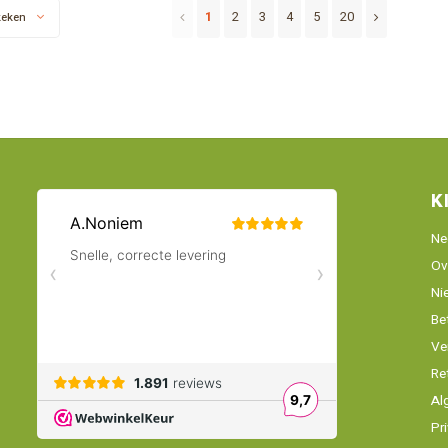
1
2
3
4
5
20
keken
K
Ne
Ov
Ni
Be
Ve
Re
Al
Pr