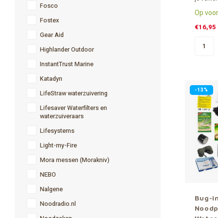
Fosco
tijdens 
Op voor
buitensp
Fostex
36 uur lic
€16,95
Gear Aid
Highlander Outdoor
InstantTrust Marine
Katadyn
-13%
LifeStraw waterzuivering
Lifesaver Waterfilters en
waterzuiveraars
Lifesystems
Light-my-Fire
Mora messen (Morakniv)
NEBO
Nalgene
Bug-i
Noodradio.nl
Noodp