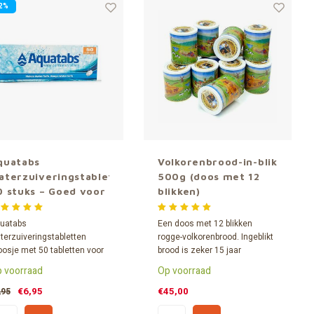
2%
quatabs
Volkorenbrood-in-blik
aterzuiveringstabletten
500g (doos met 12
0 stuks – Goed voor
blikken)
0L Drinkwater
uatabs
Een doos met 12 blikken
terzuiveringstabletten
rogge-volkorenbrood. Ingeblikt
oosje met 50 tabletten voor
brood is zeker 15 jaar
 liter) ontdoen het water
houdbaar* (lees uitleg onderin
 voorraad
Op voorraad
el en doeltreffend van
deze pagina) en dus zeer
cteriën en virussen.
geschikt als noodvoorraad
€6,95
€45,00
,95
voor o.a. preppers.