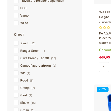
TravelSafe Reisbenodigdheden
UCO
Water
Vargo
Logic 
- wer
Wildo
zwaar
De AQUA 
Kleur
is een z
waterfilt
Zwart
(23)
hoeft te
Op voor
Ranger Green
(1)
Geschikt
noodsitua
€69,95
Olive Green / Tac OD
(10)
expediti
Camouflage-partroon
(2)
hulpverl
of oorlo
Wit
(1)
Rood
(5)
Oranje
(7)
-17%
Geel
(1)
Blauw
(16)
Groen
(5)