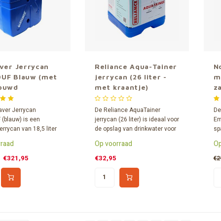
aver Jerrycan
Reliance Aqua-Tainer
N
UF Blauw (met
jerrycan (26 liter -
m
ouwd
met kraantje)
z
ilter)
2
aver Jerrycan
De Reliance AquaTainer
De
(blauw) is een
jerrycan (26 liter) is ideaal voor
Em
errycan van 18,5 liter
de opslag van drinkwater voor
sp
ingebouwd waterfilter.
noodsituaties. Met kraantje
in
raad
Op voorraad
Op
vervangbare filter kan
dat in de dop ingebouwd zit.
op
ter water gefilterd
in
€321,95
€32,95
€2
me
ra