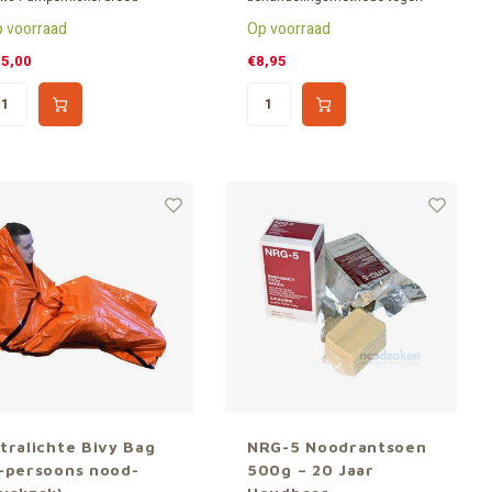
oort roggebrood, iets zoetig)
jeukende muggensteken,
 voorraad
Op voorraad
 een blik. Ruim 15 jaar
kwallenbeten en andere
udbaar* (lees uitleg onderin
insectensteken.
5,00
€8,95
ze pagina).
ltralichte Bivy Bag
NRG-5 Noodrantsoen
1-persoons nood-
500g – 20 Jaar