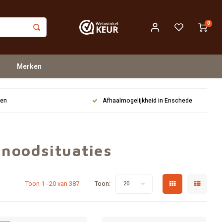
0
Merken
gen
Afhaalmogelijkheid in Enschede
 noodsituaties
Toon 1 - 20 van 387
Toon:
20