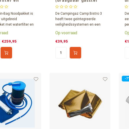
filter en
(draagbaar gasstel
b
adio - meest
met koffer)
ete pakket
in-Bag Noodpakket is
De Campingaz Camp Bistro 3
De
 uitgebreid
heeft twee geïntegreerde
ee
et met waterfilter en
veiligheidssystemen en een
pe
o. Dit
verbeterde pandrager. Dit
en
raad
Op voorraad
Op
ngspakket verpak je in
stevige gasstel wordt geleverd
li
eleverde stevige 65
met kunststof koffertje, voor
De
€259,95
€39,95
€1
te duffeltas Loader, die
gemakkelijk vervoer en opslag.
st
rugtas te dragen is.
Eenvoudig en betrouwbaar
re
koken tijdens stroomuitval.
sl
no
-7