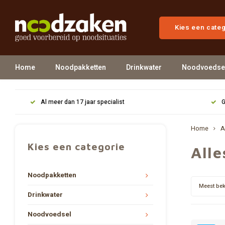
Kies een cate
Home
Noodpakketten
Drinkwater
Noodvoedse
Al meer dan 17 jaar specialist
G
Home
A
Kies een categorie
Alle
Noodpakketten
Meest be
Drinkwater
Noodvoedsel