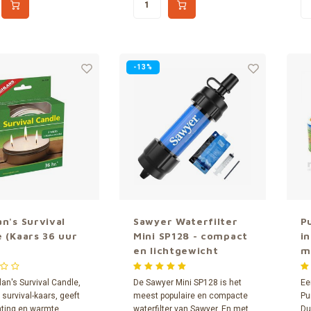
 of wanneer de
reizigers en hikers.
ingen zijn uitgevallen.
-13%
n's Survival
Sawyer Waterfilter
P
 (Kaars 36 uur
Mini SP128 - compact
i
en lichtgewicht
m
an's Survival Candle,
De Sawyer Mini SP128 is het
Ee
 survival-kaars, geeft
meest populaire en compacte
Pu
chting en warmte
waterfilter van Sawyer. En met
Du