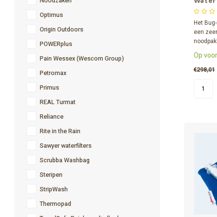
Noodzaken
Water
Noodr
Optimus
compl
Het Bug-
Origin Outdoors
een zeer
noodpakk
POWERplus
noodradi
Op voor
Pain Wessex (Wescom Group)
overlevi
de meeg
€298,01
Petromax
liter gro
Primus
ook als 
REAL Turmat
Reliance
Rite in the Rain
Sawyer waterfilters
Scrubba Washbag
Steripen
StripWash
Thermopad