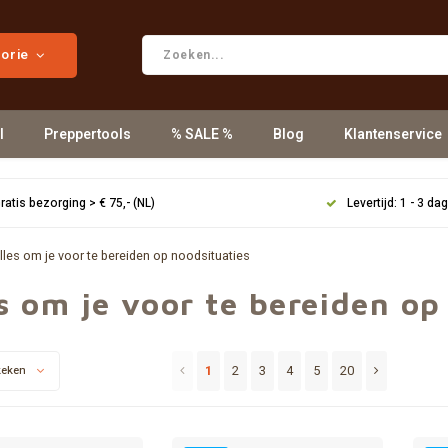
gorie
l
Preppertools
% SALE %
Blog
Klantenservice
ratis bezorging > € 75,- (NL)
Levertijd: 1 - 3 da
lles om je voor te bereiden op noodsituaties
s om je voor te bereiden op
1
2
3
4
5
20
keken