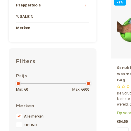
-9%
Preppertools
% SALE %
Merken
Filters
Scrubb
wasma
Prijs
Bag
Min: €
0
Max: €
600
De Scru
kleinste
wereld.
Merken
lichtgew
Op voor
waszak 
Alle merken
oplossin
€54,50
101 INC
kampeer