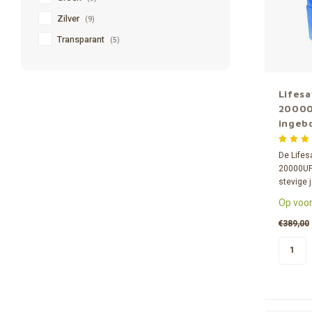
Zilver
(9)
Transparant
(5)
Lifes
20000
ingeb
waterf
De Lifes
20000UF 
stevige j
met een 
Op voor
Met het 
20.000 li
€389,00
worden.