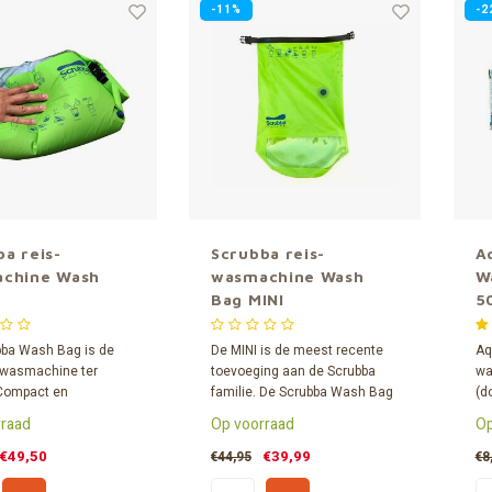
-11%
-2
a reis-
Scrubba reis-
A
chine Wash
wasmachine Wash
W
Bag MINI
5
5
bba Wash Bag is de
De MINI is de meest recente
Aq
 wasmachine ter
toevoeging aan de Scrubba
wa
 Compact en
familie. De Scrubba Wash Bag
(d
icht biedt de Scrubba
MINI is 50% lichter en kleiner
50
raad
Op voorraad
Op
een uitstekende
dan de originele Scrubba Wash
sn
g voor je
Bag. De MINI is ontwikkeld
ba
€49,50
€39,99
€44,95
€8
wasjes, op de
voor ultra-lichtgewicht