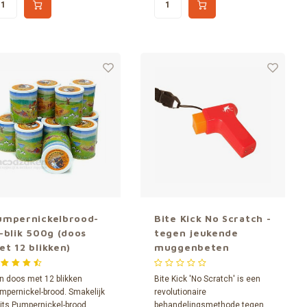
umpernickelbrood-
Bite Kick No Scratch -
n-blik 500g (doos
tegen jeukende
et 12 blikken)
muggenbeten
n doos met 12 blikken
Bite Kick 'No Scratch' is een
mpernickel-brood. Smakelijk
revolutionaire
its Pumpernickel-brood
behandelingsmethode tegen