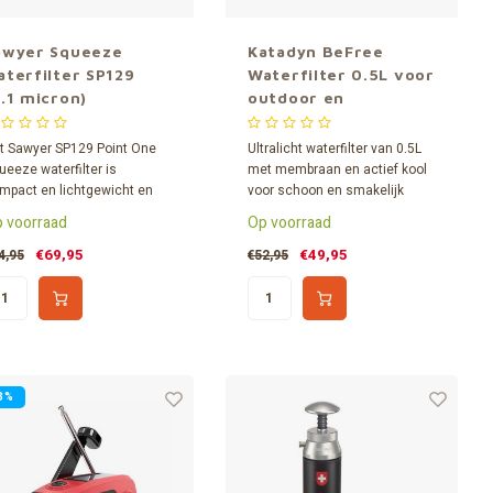
awyer Squeeze
Katadyn BeFree
aterfilter SP129
Waterfilter 0.5L voor
0.1 micron)
outdoor en
noodsituaties – met
actief kool
t Sawyer SP129 Point One
Ultralicht waterfilter van 0.5L
ueeze waterfilter is
met membraan en actief kool
mpact en lichtgewicht en
voor schoon en smakelijk
n ontzettend veel water
drinkwater onderweg. Ideaal
 voorraad
Op voorraad
lteren! Het Sawyer Squeeze
voor outdoor, reizen en
ter is zeer geschikt voor
noodsituaties. Compact, snel
€69,95
€49,95
4,95
€52,95
shcrafters, preppers, voor in
filterend, eenvoudig te
 bug-out-bag of je
gebruiken en simpel te
ontuurlijke buitensport-
reinigen zonder hulpmiddelen.
iviteiten.
3%