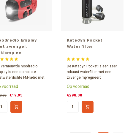
oodradio Emplay
Katadyn Pocket
et zwengel,
Waterfilter
aklamp en
.000mAh accu
 vernieuwde noodradio
De Katadyn Pocket is een zeer
play is een compacte
robuust waterfilter met een
atwaterdichte FM-radio met
zilver geïmpregneerd
gebouwde zaklamp en
keramisch filter dat bacteriën
 voorraad
Op voorraad
laadbare 2.000mAh accu
en protozoa verwijdert onder
een. Stem er bij calamiteiten
de meest ruige
€19,95
€298,00
9,95
e af op je lokale
omstandigheden. Capaciteit
mpenzender.
tot 50.000 liter.