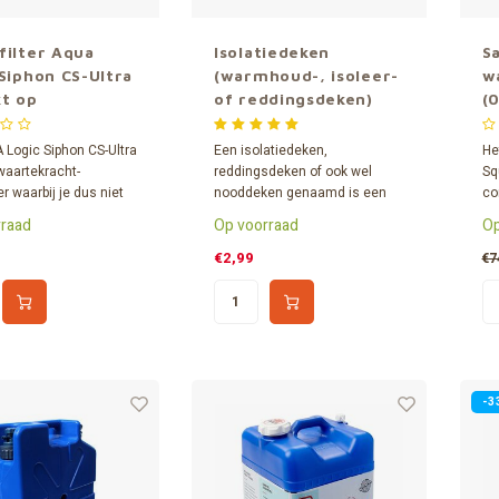
filter Aqua
Isolatiedeken
S
Siphon CS-Ultra
(warmhoud-, isoleer-
w
kt op
of reddingsdeken)
(
tekracht
Logic Siphon CS-Ultra
Een isolatiedeken,
He
waartekracht-
reddingsdeken of ook wel
Sq
er waarbij je dus niet
nooddeken genaamd is een
co
 pompen of zuigen.
veiligheidsmiddel dat in elk
ka
raad
Op voorraad
Op
 voor tijdens
noodpakket en ook zeker in
fi
ties, op reis,
elke auto thuis hoort! De
fil
€2,99
€7
es, maar ook voor
dubbelzijdige isolatiedeken is
bu
eners in rampsituaties
210 x 160 cm en beschermt
je
gsgebieden.
tegen zowel onderkoeling als
av
verbranding.
act
-3