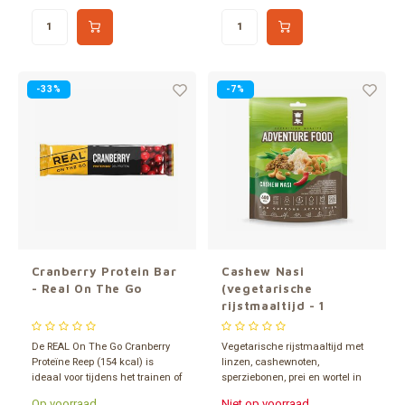
je energiereserves op de
kcal) die ideaal is als lunch
momenten dat je het 't hardst
onderweg.
nodig hebt.
-33%
-7%
Cranberry Protein Bar
Cashew Nasi
- Real On The Go
(vegetarische
rijstmaaltijd - 1
portie)
De REAL On The Go Cranberry
Vegetarische rijstmaaltijd met
Proteïne Reep (154 kcal) is
linzen, cashewnoten,
ideaal voor tijdens het trainen of
sperziebonen, prei en wortel in
als lekker tussendoortje. Zoet en
een satésaus met nasi-
Op voorraad
Niet op voorraad