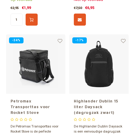
vullend. Het lekkerst tijdens of
groenten en pittige kruiden. Een
direct na een fysieke
heerlijke gevriesdroogde
€1,99
€6,95
€2,95
€7,50
inspanning.
maaltijd. Gemakkelijk te
bereiden. Eenvoudig water
toevoegen. Lichtgewicht en lang
houdbaar
-34%
-17%
Petromax
Highlander Dublin 15
Transporttas voor
liter Daysack
Rocket Stove
(dagrugzak zwart)
De Petromax Transporttas voor
De Highlander Dublin Daysack
Rocket Stove is de perfecte
is een eenvoudige dagrugzak