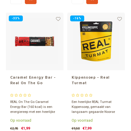
Goed voor 1.000 liter schoon
water.
-33%
-16%
Caramel Energy Bar -
Kippensoep - Real
Real On The Go
Turmat
REAL On The Go Caramel
Een heerlijke REAL Turmat
Energy Bar (160 kcal) is een
Kippensoep, gemaakt van
energiereep met een heerlijke
langzaam gegaarde Noorse
karamelsmaak. Zoet, smeuïg
kip, op smaak gebracht met
Op voorraad
Op voorraad
en met een fijne stevige bite.
gember en knoflook. Een
Perfect voor het aanvullen van
gevriesdroogde maaltijd (331
€1,99
€7,99
€2,95
€9,50