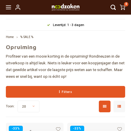
0
Hoofdmenu / noodpakketten
Hoofdmenu / preppertools
Hoofdmenu / noodvoedsel
Hoofdmenu / drinkwater
Hoofdmenu / 
Hoofdmenu / 
Hoofdmenu / 
Hoofdmenu / 
Hoofdmenu / 
Hoofdmenu 
Levertijd: 1 - 3 dagen
energie / co
energi
Noodpakketten
Preppertools
Noodvoedsel
Drinkwater
Home
% SALE %
Opruiming
DENK-VOORUIT
Wateropslag
REAL Turmat Aanbieding
Keuken en koken
Vuur 
Onder
Zakla
Gevri
Noodr
EHBO
Messe
Profiteer van een mooie korting in de opruiming! Rondneuzen in de
Rugza
Noodpakket samenstellen
Waterzakken en -flessen
Noodrantsoenen
Schuilen en slapen
uitverkoop is altijd leuk. Niets is leuker voor een koopjesjager dan net
Kookt
Slapen
Hoofd
Zuive
Signa
Wasse
Bijle
dat gewilde artikel voor de laagste prijs weten aan te schaffen. Maar
Reist
wees er snel bij, want op is écht op!
Survivalkits
Waterfilters
Gevriesdroogde voeding
Verlichting en warmte
Brand
Slaap
Lanta
Lacto
Verre
Toilet
Tape 
Water
Waterbehandeling
Ingeblikt brood
Energie
Kook- 
Touw, 
Verwa
Filters
Gluten
Komp
Besch
Overi
Tasse
Vervangingsfilters en onderdelen
Combinatie-pakketten
Communicatie en informatie
Opber
Overi
Toon:
20
Vegan
Anti-
Veili
Klein
Energierepen en Snacks
Persoonlijke verzorging
Pann
Veget
Onder
-33%
-33%