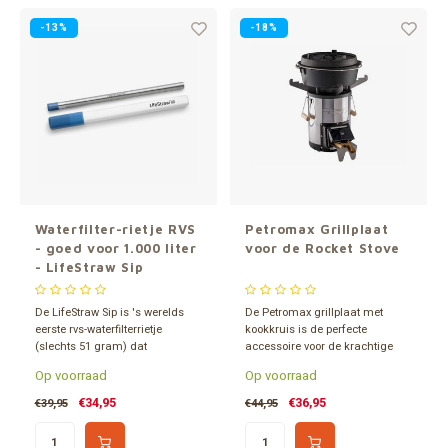
-13%
-18%
Waterfilter-rietje RVS
Petromax Grillplaat
- goed voor 1.000 liter
voor de Rocket Stove
- LifeStraw Sip
De LifeStraw Sip is 's werelds
De Petromax grillplaat met
eerste rvs-waterfilterrietje
kookkruis is de perfecte
(slechts 51 gram) dat
accessoire voor de krachtige
microplastics, bacteriën en
Rocket Stove RF33. Hij is op
Op voorraad
Op voorraad
parasieten uit drinkwater
verschillende manieren te
verwijdert. Drink zorgeloos
gebruiken. Een must voor de
€34,95
€36,95
€39,95
€44,95
kraanwater in hotels en
buitenkok!
restaurants, of tijdens reizen.