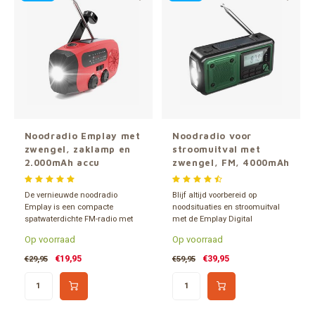
Gereedschap
Grote 
Tassen en opslag
Noodradio Emplay met
Noodradio voor
zwengel, zaklamp en
stroomuitval met
2.000mAh accu
zwengel, FM, 4000mAh
powerbank en zaklamp
– Emplay Digital
De vernieuwde noodradio
Blijf altijd voorbereid op
Emplay is een compacte
noodsituaties en stroomuitval
spatwaterdichte FM-radio met
met de Emplay Digital
ingebouwde zaklamp en
Noodradio. Deze
Op voorraad
Op voorraad
oplaadbare 2.000mAh accu
multifunctionele radio is
ineen. Stem er bij calamiteiten
essentieel voor elk noodpakket
€19,95
€39,95
€29,95
€59,95
mee af op je lokale
en biedt betrouwbare toegang
rampenzender.
tot informatie en energie, zelfs
zonder stopcontact in de buurt.