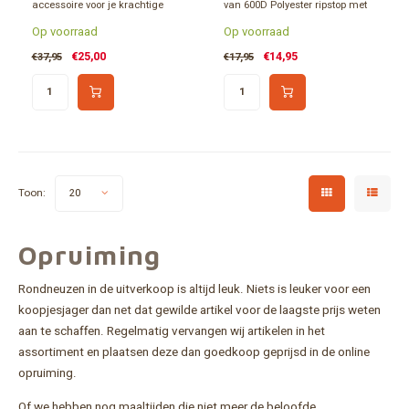
accessoire voor je krachtige
van 600D Polyester ripstop met
Rocket Stove RF33. Zo houd je je
PU-coating met een inhoud van
Op voorraad
Op voorraad
Rocket Stove in tip-top conditie.
15 liter. Ideaal voor noodpakket,
korte wandeling, school of werk.
€25,00
€14,95
€37,95
€17,95
Toon:
20
Opruiming
Rondneuzen in de uitverkoop is altijd leuk. Niets is leuker voor een
koopjesjager dan net dat gewilde artikel voor de laagste prijs weten
aan te schaffen. Regelmatig vervangen wij artikelen in het
assortiment en plaatsen deze dan goedkoop geprijsd in de online
opruiming.
Of we hebben nog maaltijden die niet meer de beloofde