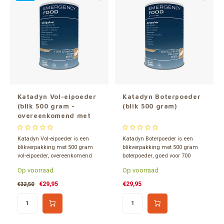
Veget
Gereedschap
Grote 
Tassen en opslag
Katadyn Vol-eipoeder
Katadyn Boterpoeder
(blik 500 gram -
(blik 500 gram)
overeenkomend met
ca. 40 eieren)
Katadyn Vol-eipoeder is een
Katadyn Boterpoeder is een
blikverpakking met 500 gram
blikverpakking met 500 gram
vol-eipoeder, overeenkomend
boterpoeder, goed voor 700
met ca. 40 eieren, met een
gram boter, met een extreem
Op voorraad
Op voorraad
extreem lange houdbaarheid
lange houdbaarheid van wel 15
van ca. 15 jaar.
jaar.
€29,95
€29,95
€32,50