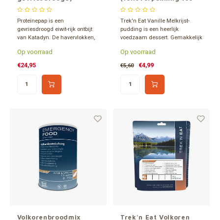
gram)
Proteïnepap is een
Trek'n Eat Vanille Melkrijst-
gevriesdroogd eiwit-rijk ontbijt
pudding is een heerlijk
van Katadyn. De havervlokken,
voedzaam dessert. Gemakkelijk
weiproteïne en appelstukjes
te bereiden. Een gevriesdroogd
Op voorraad
Op voorraad
zorgen voor een smakelijk,
gerecht, dus alleen water
eiwitrijk en voedzaam ontbijt.
toevoegen.
€24,95
€4,99
€5,60
Inhoud goed voor 4 porties van
375 gram, of meerdere kleine
porties. Ca. 15 jaar houdba
Volkorenbroodmix
Trek'n Eat Volkoren