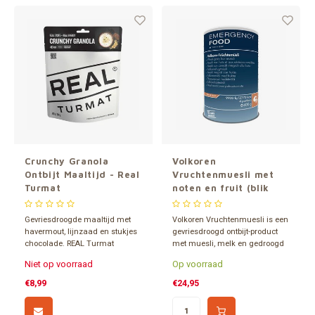
Crunchy Granola
Volkoren
Ontbijt Maaltijd - Real
Vruchtenmuesli met
Turmat
noten en fruit (blik
600 gram -
gevriesdroogd)
Gevriesdroogde maaltijd met
Volkoren Vruchtenmuesli is een
havermout, lijnzaad en stukjes
gevriesdroogd ontbijt-product
chocolade. REAL Turmat
met muesli, melk en gedroogd
Crunchy Granola (493 kcal) is
fruit en noten van Katadyn.
Niet op voorraad
Op voorraad
makkelijk mee te nemen en
Verpakt in een 1,2 liter blik en
perfect als ontbijt. Voeg koud of
ca. 15 jaar houdbaar.
€8,99
€24,95
warm water toe, afhankelijk van
je smaak.