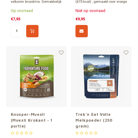
volkoren broodmix. Gemakkelijk
(673 kcal) , gemaakt voor vroege
te bereiden. Eenvoudig water
starts en lange dagen in de
Op voorraad
Niet op voorraad
toevoegen, kneden en bakken.
buitenlucht. Lichtgewicht en
eenvoudig te bereiden; het geeft
€7,95
€9,95
je constante energie op de
momenten dat je die het hardst
nodig hebt.
Knusper-Muesli
Trek'n Eat Volle
(Muesli Krokant - 1
Melkpoeder (250
portie)
gram)