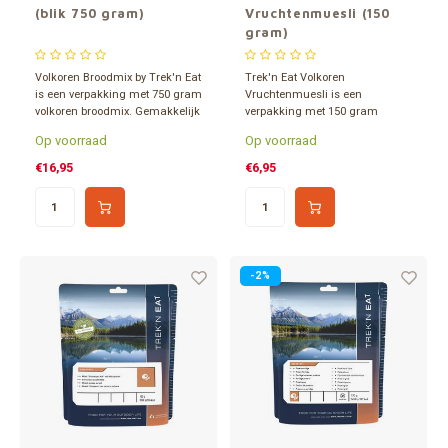
(blik 750 gram)
Vruchtenmuesli (150
gram)
Volkoren Broodmix by Trek'n Eat
Trek'n Eat Volkoren
is een verpakking met 750 gram
Vruchtenmuesli is een
volkoren broodmix. Gemakkelijk
verpakking met 150 gram
te bereiden. Eenvoudig water
volkoren muesli met vruchten.
Op voorraad
Op voorraad
toevoegen, kneden en bakken.
Gemakkelijk te bereiden.
Verpakt in een 1,2 liter blik. Ca.
Eenvoudig water toevoegen.
€16,95
€6,95
15 jaar houdbaar.
-2%