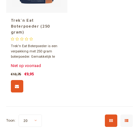
Trek'n Eat
Boterpoeder (250
gram)
Trek'n Eat Boterpoeder is een
verpakking met 250 gram
boterpoeder. Gemakkelijk te
bereiden. Eenvoudig water
Niet op voorraad
toevoegen, roeren en enkele
minuten wachten.
€9,95
€13,75
Toon:
20