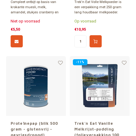
Compleet ontbijt op basis van
Trek'n Eat Volle Melkpoeder is
krokante muesli, melk,
een verpakking met 250 gram
amandel, stukjes cranberry en
lang houdbaar melkpoeder.
bananenchips. Een heerlijk
Inhoud oplossen in 2000 ml
Niet op voorraad
Op voorraad
voedzaam gevriesdroogd
koud of warm water.
ontbijt. Gemakkelijk te bereiden.
€5,50
€10,95
Eenvoudig water toevoegen.
Lichtgewicht en lang houdbaar.
-11%
Proteïnepap (blik 500
Trek'n Eat Vanille
gram - glutenvrij -
Melkrijst-pudding
gevriesdroogd)
(folieverpakking 100