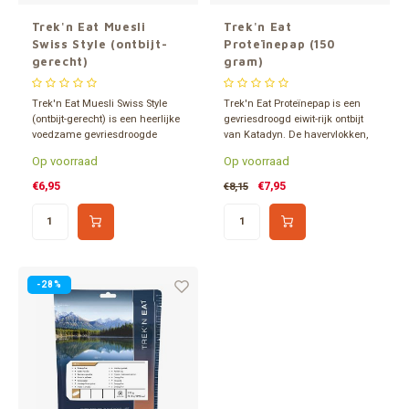
Trek'n Eat Muesli
Trek'n Eat
Swiss Style (ontbijt-
Proteïnepap (150
gerecht)
gram)
Trek'n Eat Muesli Swiss Style
Trek'n Eat Proteïnepap is een
(ontbijt-gerecht) is een heerlijke
gevriesdroogd eiwit-rijk ontbijt
voedzame gevriesdroogde
van Katadyn. De havervlokken,
maaltijd van Katadyn. Perfect
weiproteïne en appelstukjes
Op voorraad
Op voorraad
voor je ontbijt.
zorgen voor een smakelijk,
eiwitrijk en voedzaam ontbijt.
€6,95
€7,95
€8,15
Gemakkelijk te bereiden.
Eenvoudig water toevoegen.
-28%