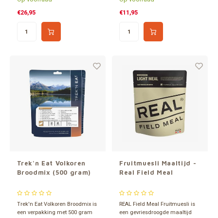
extreem lange houdbaarheid
gebruiken als ingrediënt in
van zo'n 15 jaar.
diverse gerechten of voor het
€26,95
€11,95
aanmaken van pannenkoeken,
omeletten en roerei.
Trek'n Eat Volkoren
Fruitmuesli Maaltijd -
Broodmix (500 gram)
Real Field Meal
Trek'n Eat Volkoren Broodmix is
REAL Field Meal Fruitmuesli is
een verpakking met 500 gram
een gevriesdroogde maaltijd