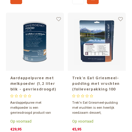
Aardappelpuree met
Trek'n Eat Griesmeel-
melkpoeder (1,2 liter
pudding met vruchten
blik - gevriesdroogd)
(folieverpakking 100
gram)
Aardappelpuree met
Trek'n Eat Griesmeel-pudding
melkpoeder is een
met vruchten is een heerlijk
gevriesdroogd product van
voedzaam dessert,
Katadyn verpakt in een 1,2 liter
tussendoortje of ontbijt.
Op voorraad
Op voorraad
blik. Minimaal 15 jaar
Gemakkelijk te bereiden. Een
houdbaar. Inhoud goed voor 30
gevriesdroogd gerecht, dus
€29,95
€5,95