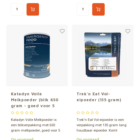
porties à 200 gram.
alleen water toevoegen.
Katadyn Volle
Trek'n Eat Vol-
Melkpoeder (blik 650
eipoeder (135 gram)
gram - goed voor 5
liter melk )
Katadyn Volle Melkpoeder is
Trek'n Eat Vol-eipoeder is een
een blikverpakking met 650
verpakking met 135 gram lang
gram melkpoeder, goed voor 5
houdbaar eipoeder. Komt
liter verse melk, met een
overeen met ca. 10 eieren. Te
Op voorraad
Op voorraad