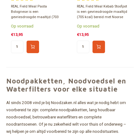
REAL Field Meal Pasta
REAL Field Meal Kebab Stoofpot
Bolognese is een
is een gevriesdroogde maaltijd
gevriesdroogde maaltijd (703
(705 kcal) bereid met Noorse
kcal), speciaal ontwikkeld voor
kip, warme kruiden en een rijke
Op voorraad
Op voorraad
lange dagen in de buitenlucht.
saus. Ontworpen voor zware
Een pasta-gerecht in Italiaanse
omstandigheden en een
€13,95
€13,95
stijl met een zachte
constante energieafgifte voor
tomatensaus en Noors
preppers, militairen en
rundvlees. Voor preppers en
avontuurlijke buitensporters.
actieve avonturiers.
Noodpakketten, Noodvoedsel en
Waterfilters voor elke situatie
Al sinds 2008 vind je bij Noodzaken.nl alles wat je nodig hebt om
voorbereid te zijn: complete noodpakketten, lang houdbaar
noodvoedsel, betrouwbare waterfilters en complete
noodrantsoenen. Of je nu zekerheid wilt voor thuis of onderweg –
wij helpen je om altijd voorbereid te zijn op alle noodsituaties.