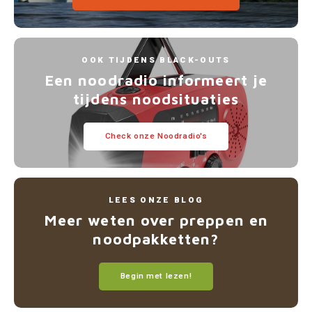
OOK TIJDENS BLACK-OUTS
Een noodradio informeert je
tijdens noodsituaties
Check onze Noodradio's
LEES ONZE BLOG
Meer weten over preppen en
noodpakketten?
Begin met lezen!