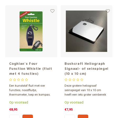
Coghlan's Four
Bushcraft Heliograph
Function Whistle (fluit
Signaal- of seinspiegel
met 4 functies)
(10 x 10 cm)
Een kunststof fluit met vier
Deze grotere heliograaf
functies; noodfluitje,
seinspiegel van 10 x 10 cm
thermometer, loep en kompas.
heeft een iets groter seinbereik
Een superhandige 4-in-1
dan de sein spiegel van 5 x 5
Op voorraad
Op voorraad
buitensport- en preppertool!
cm. Daardoor zeer geschikt
voor gebruik in de scheepvaart,
€8,95
€7,95
aan boord van een reddingsvlot,
reddingsboot of zeilschip.