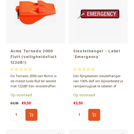
Grote 
Gereedschap
Tassen en opslag
Acme Tornado 2000
Sleutelhanger - Label
Fluit (veiligheidsfluit
'Emergency'
122dB!)
De Tornado 2000 van Acme is
Een fijngeweven sleutelhanger
de meest luide fluit ter wereld
van 100% stof om bijvoorbeeld je
met 122dB! Een onovertroffen
rampenrugzak te labelen of
fluit die niet alleen bij
voor aan een sleutelbos. Door
Op voorraad
Op voorraad
reddingsdiensten gebruikt
de fijne weving is dit embleem
wordt, als noodfluit en
zeer gedetailleerd. Aan twee
€9,50
€3,50
€9,95
communicatie-middel, maar
kanten voorzien van een logo.
ook bij vele sporten.