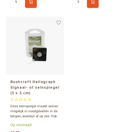
Bushcraft Heliograph
Signaal- of seinspiegel
(5 x 5 cm)
Deze seinspiegel maakt seinen
mogelijk in noodgevallen in de
bergen, woestijn of op zee. Ook
als lichtgewicht spiegel te
Op voorraad
gebruiken voor de
grammenjager.