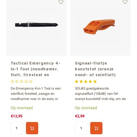
Tactical Emergency 4-
Signaal-fluitje
in-1 Tool (noodhamer,
kunststof (oranje
fluit, firesteel en
nood- of seinfluit)
zaagje)
De Emergency 4-in-1 Tool is een
SOLAS goedgekeurde
seinfluit, firesteel, zaagje en
signaalfluit (106dB) van fel-
noodhamer voor in de auto, in
oranje kunststof met clip, om de
een compacte penvorm. Je kunt
seinfluit te bevestigen aan
Op voorraad
Op voorraad
de Emergency 4-in-1 Tool ook ter
rugzak, tas, reddingsvest of
zelfverdediging gebruiken.
riem.
€12,95
€2,99