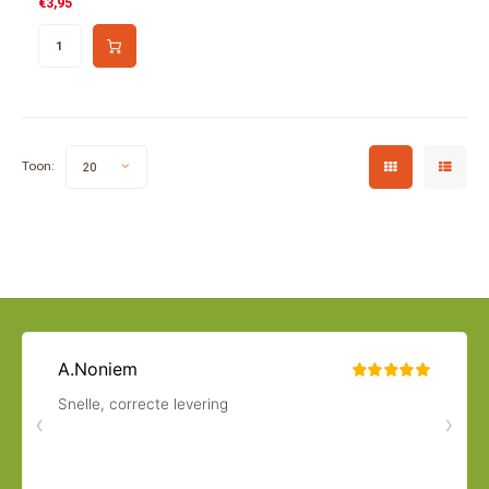
€3,95
Toon:
20