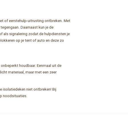
t of eerstehulp-uitrusting ontbreken. Met
m tegengaan. Daarnaast kun je de
 als signalering zodat de hulpdiensten je
lokkeren op je tent of auto en deze zo
n onbeperkt houdbaar. Eenmaal uit de
licht materiaal, maar met een zeer
 isolatiedeken niet ontbreken! Bij
op noodsituaties.