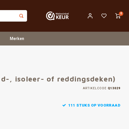
0
Merken
d-, isoleer- of reddingsdeken)
ARTIKELCODE
Q13029
111 STUKS OP VOORRAAD