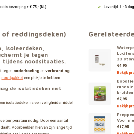
ratis bezorging > € 75,- (NL)
Levertijd: 1 - 3 da
 of reddingsdeken)
Gerelateerd
, isoleerdeken,
Waterpr
Lucifer
schermt je tegen
20 stor
 tijdens noodsituaties.
€4,95
t tegen
onderkoeling
en
verbranding
.
Bekijk pr
n
noodpakket
een plekje te hebben.
Bobotie 
rundvle
mag de isolatiedeken niet
kruiden
€7,95
een isolatiedeken is een veiligheidsmiddel
Bekijk pr
Preppen
ue temperatuur nodig. Door een aantal
Voor me
€17,95
aalt. Voorbeelden hiervan zijn lange tijd