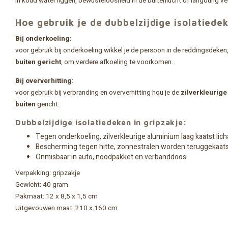
in koud water liggen, bewusteloosheid in de buitenlucht of langdurig ve
Hoe gebruik je de dubbelzijdige isolatiede
Bij onderkoeling
:
voor gebruik bij onderkoeling wikkel je de persoon in de reddingsdeke
buiten gericht
, om verdere afkoeling te voorkomen.
Bij oververhitting
:
voor gebruik bij verbranding en oververhitting hou je de
zilverkleurige
buiten
gericht.
Dubbelzijdige isolatiedeken in gripzakje:
Tegen onderkoeling, zilverkleurige aluminium laag kaatst l
Bescherming tegen hitte, zonnestralen worden teruggekaats
Onmisbaar in auto, noodpakket en verbanddoos
Verpakking: gripzakje
Gewicht: 40 gram
Pakmaat: 12 x 8,5 x 1,5 cm
Uitgevouwen maat: 210 x 160 cm