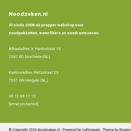
Noodzaken.nl
Al sinds 2008 dé prepper webshop voor
noodpakketten, waterfilters en noodrantsoenen.
Afhaaladres: Ir. Hanlostraat 15
7547 RD Enschede (NL)
Kantooradres: Reitzstraat 25
7551 GN Hengelo (NL)
06 12 69 11 10
[email protected]
© Copyright 2026 Noodzaken.nl - Powered by
Lightspeed
- Theme by
Shopm