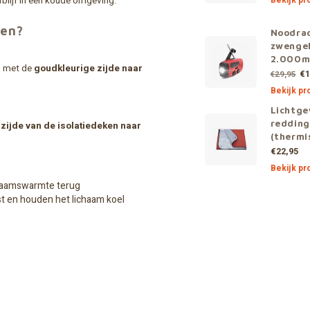
rblijf in een koude omgeving.
Bekijk pr
ken?
Noodra
zwengel
2.000m
n, met de
goudkleurige zijde naar
€1
€29,95
Bekijk pr
Lichtge
reddin
 zijde van de isolatiedeken naar
(thermi
€22,95
Bekijk pr
ichaamswarmte terug
t en houden het lichaam koel