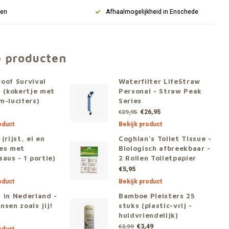
gen
Afhaalmogelijkheid in Enschede
e producten
oof Survival
Waterfilter LifeStraw
s (kokertje met
Personal - Straw Peak
m-lucifers)
Series
€26,95
€29,95
oduct
Bekijk product
(rijst, ei en
Coghlan's Toilet Tissue -
es met
Biologisch afbreekbaar -
saus - 1 portie)
2 Rollen Toiletpapier
€5,95
oduct
Bekijk product
 in Nederland -
Bamboe Pleisters 25
nsen zoals jij!
stuks (plastic-vrij -
huidvriendelijk)
€3,49
€3,99