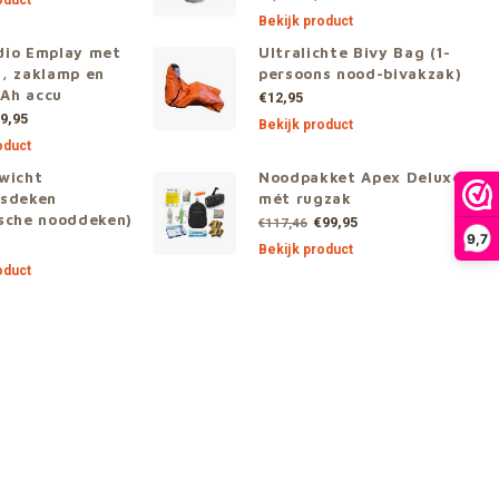
oduct
Bekijk product
dio Emplay met
Ultralichte Bivy Bag (1-
, zaklamp en
persoons nood-bivakzak)
Ah accu
€12,95
9,95
Bekijk product
oduct
wicht
Noodpakket Apex Deluxe
gsdeken
mét rugzak
sche nooddeken)
€99,95
€117,46
9,7
Bekijk product
oduct