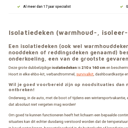
Al meer dan 17 jaar specialist
G
Isolatiedeken (warmhoud-, isoleer-
Een isolatiedeken (ook wel warmhouddeken
nooddeken of reddingsdeken genaamd) be
onderkoeling, een van de grootste gevaren
Deze grote dubbelzijdige
isolatiedeken
is
210 x 160 cm
en bescherm
Hoort in elke ehbo-kit, verbandtrommel,
survivalkit
, dashboardkastje e
Wil je goed voorbereid zijn op noodsituaties dan 
ontbreken!
Onderweg, in de auto, met de boot of tijdens een wintersportvakantie, 
dat absoluut niet vergeten mag worden!
Om goed te kunnen functioneren heeft het lichaam een bepaalde contin
situaties kan dit echter dusdanig verstoord worden dat de temperatuur d