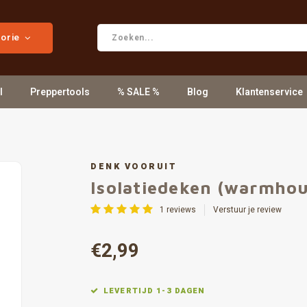
gorie
l
Preppertools
% SALE %
Blog
Klantenservice
DENK VOORUIT
Isolatiedeken (warmhou
1
reviews
Verstuur je review
€2,99
LEVERTIJD 1-3 DAGEN