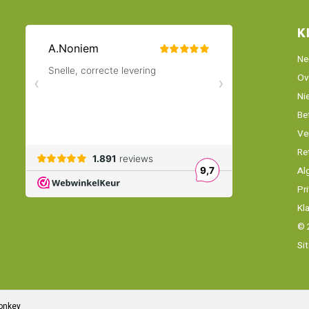
K
Ne
Ov
Ni
Be
Ve
Re
Al
Pr
Kl
© 
Si
onkey