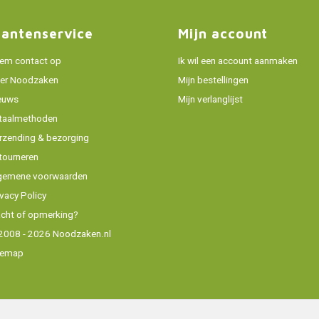
lantenservice
Mijn account
em contact op
Ik wil een account aanmaken
er Noodzaken
Mijn bestellingen
euws
Mijn verlanglijst
taalmethoden
rzending & bezorging
tourneren
gemene voorwaarden
ivacy Policy
acht of opmerking?
2008 - 2026 Noodzaken.nl
temap