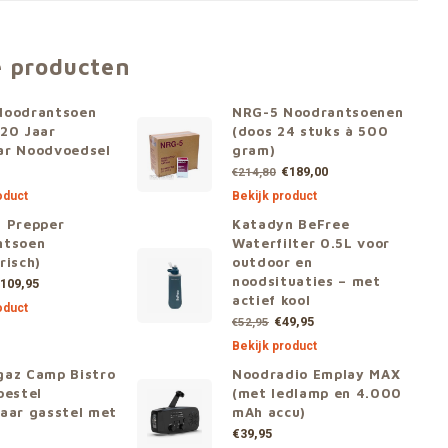
e producten
Noodrantsoen
NRG-5 Noodrantsoenen
20 Jaar
(doos 24 stuks à 500
ar Noodvoedsel
gram)
€189,00
€214,80
oduct
Bekijk product
 Prepper
Katadyn BeFree
ntsoen
Waterfilter 0.5L voor
risch)
outdoor en
noodsituaties – met
109,95
actief kool
oduct
€49,95
€52,95
Bekijk product
gaz Camp Bistro
Noodradio Emplay MAX
oestel
(met ledlamp en 4.000
aar gasstel met
mAh accu)
€39,95