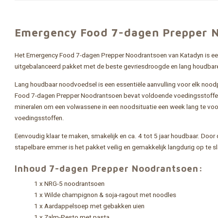
Emergency Food 7-dagen Prepper 
Het Emergency Food 7-dagen Prepper Noodrantsoen van Katadyn is e
uitgebalanceerd pakket met de beste gevriesdroogde en lang houdbare
Lang houdbaar noodvoedsel is een essentiële aanvulling voor elk noo
Food 7-dagen Prepper Noodrantsoen bevat voldoende voedingsstoffen
mineralen om een volwassene in een noodsituatie een week lang te voor
voedingsstoffen.
Eenvoudig klaar te maken, smakelijk en ca. 4 tot 5 jaar houdbaar. Door
stapelbare emmer is het pakket veilig en gemakkelijk langdurig op te s
Inhoud 7-dagen Prepper Noodrantsoen:
1 x NRG-5 noodrantsoen
1 x Wilde champignon & soja-ragout met noodles
1 x Aardappelsoep met gebakken uien
1 x Zalm-Pesto met pasta