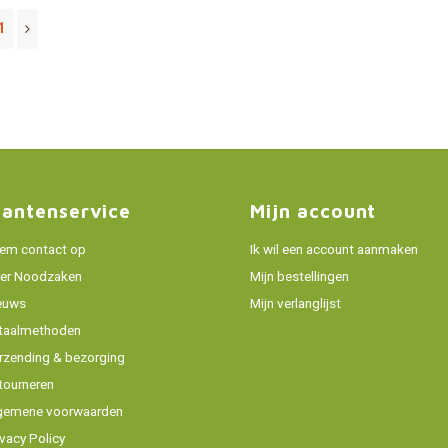
1
lantenservice
Mijn account
em contact op
Ik wil een account aanmaken
er Noodzaken
Mijn bestellingen
euws
Mijn verlanglijst
taalmethoden
rzending & bezorging
tourneren
gemene voorwaarden
ivacy Policy