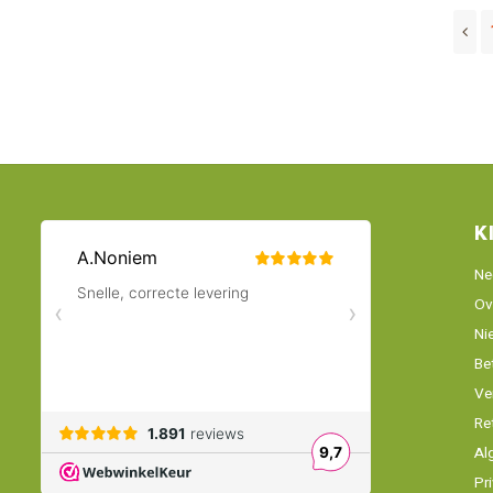
K
Ne
Ov
Ni
Be
Ve
Re
Al
Pr