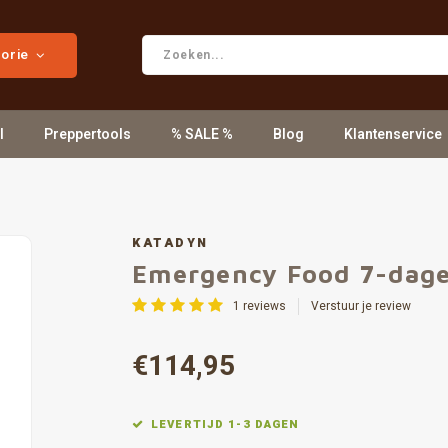
gorie
l
Preppertools
% SALE %
Blog
Klantenservice
KATADYN
Emergency Food 7-dag
1
reviews
Verstuur je review
€114,95
LEVERTIJD 1-3 DAGEN