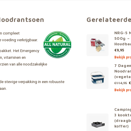
Noodrantsoen
Gerelateerd
en compleet
NRG-5 
500g – 
 voeding verkrijgbaar.
Houdba
€9,95
dpakket. Het Emergency
, vitaminen en
Bekijk pr
zien van alle noodzakelijke
7 Dagen
Noodra
(vegeta
 de stevige verpakking in een robuuste
€
€114,95
laan.
Bekijk pr
Campin
3 kookt
(draagb
koffer)