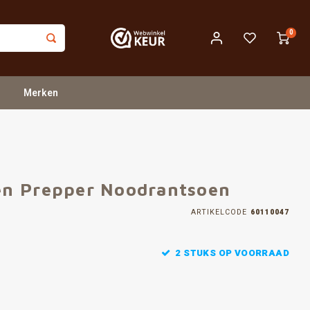
0
Merken
en Prepper Noodrantsoen
ARTIKELCODE
60110047
2 STUKS OP VOORRAAD