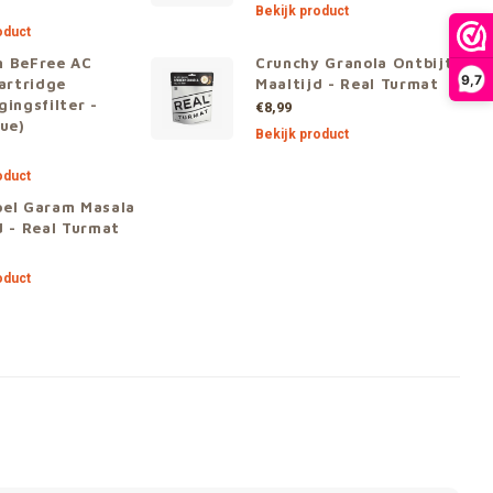
Bekijk product
oduct
n BeFree AC
Crunchy Granola Ontbijt
9,7
cartridge
Maaltijd - Real Turmat
gingsfilter -
€8,99
lue)
Bekijk product
oduct
el Garam Masala
d - Real Turmat
oduct