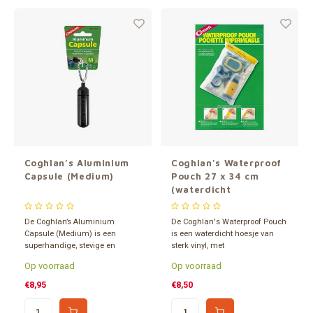
Coghlan’s Aluminium
Coghlan's Waterproof
Capsule (Medium)
Pouch 27 x 34 cm
(waterdicht
tasje/hoesje)
De Coghlan’s Aluminium
De Coghlan's Waterproof Pouch
Capsule (Medium) is een
is een waterdicht hoesje van
superhandige, stevige en
sterk vinyl, met
waterdichte capsule die voor
klittebandsluiting. Deze hoes
Op voorraad
Op voorraad
vele spulletjes geschikt is. Maat:
van 27 x 34 cm is groot genoeg
Ø 25 x 95 mm - 19,2 ml.
om bv. een A4-formaat
€8,95
€8,50
document (21 x 29,7 cm)
ongevouwen in te bewaren.