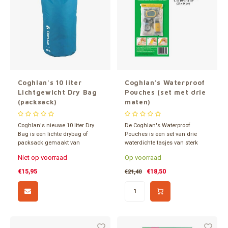
Coghlan's 10 liter
Coghlan's Waterproof
Lichtgewicht Dry Bag
Pouches (set met drie
(packsack)
maten)
Coghlan's nieuwe 10 liter Dry
De Coghlan's Waterproof
Bag is een lichte drybag of
Pouches is een set van drie
packsack gemaakt van
waterdichte tasjes van sterk
gerecycled PET (R-PET) 210T
vinyl, met klitteband-sluiting.
Niet op voorraad
Op voorraad
nylon met rolsluiting.
Waterdicht en ideaal voor
€15,95
€18,50
€21,40
preppers, watersporters en
avonturiers.