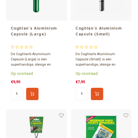
Gereedschap
Grote 
Tassen en opslag
Coghlan’s Aluminium
Coghlan’s Aluminium
Capsule (Large)
Capsule (Small)
De Coghlan’s Aluminium
De Coghlan’s Aluminium
Capsule (Large) is een
Capsule (Small) is een
superhandige, stevige en
superhandige, stevige en
waterdichte capsule die voor
waterdichte capsule die voor
Op voorraad
Op voorraad
vele spulletjes geschikt is. Maat:
vele kleinere spulletjes geschikt
Ø 30 x 110 mm - 32,4 ml.
is. Maat: Ø 20 x 62 mm - 11,3
€9,95
€7,95
ml.