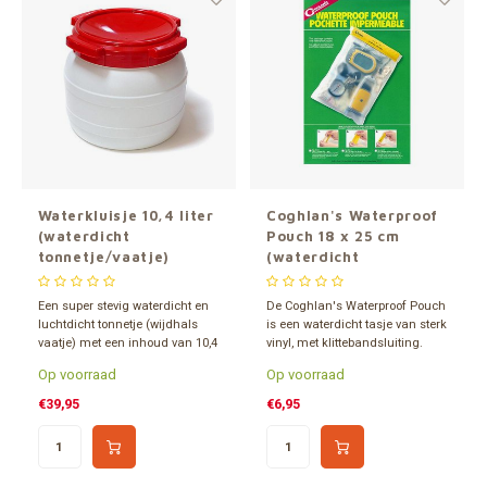
Waterkluisje 10,4 liter
Coghlan's Waterproof
(waterdicht
Pouch 18 x 25 cm
tonnetje/vaatje)
(waterdicht
tasje/hoesje)
Een super stevig waterdicht en
De Coghlan's Waterproof Pouch
luchtdicht tonnetje (wijdhals
is een waterdicht tasje van sterk
vaatje) met een inhoud van 10,4
vinyl, met klittebandsluiting.
liter. Ideaal om je noodpakket in
Op voorraad
Op voorraad
te verpakken. Zeer geschikt voor
watersporters.
€39,95
€6,95