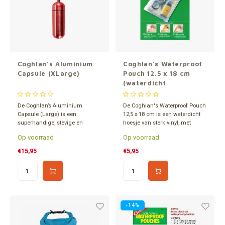
Coghlan’s Aluminium
Coghlan's Waterproof
Capsule (XLarge)
Pouch 12,5 x 18 cm
(waterdicht
tasje/hoesje)
De Coghlan’s Aluminium
De Coghlan's Waterproof Pouch
Capsule (Large) is een
12,5 x 18 cm is een waterdicht
superhandige, stevige en
hoesje van sterk vinyl, met
waterdichte capsule die voor
klittebandsluiting. Deze hoes is
Op voorraad
Op voorraad
vele spulletjes geschikt is. Maat:
groot genoeg voor o.a. je
Ø 40 x 127 mm - 45,5 ml.
paspoort, lucifers, pleisters,
€15,95
€5,95
rijbewijs, horloge, papiergeld,
etc.
-14%