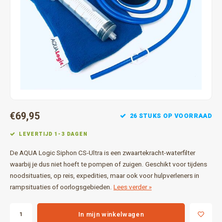
Gereedschap
Grote 
Tassen en opslag
€69,95
26 STUKS OP VOORRAAD
LEVERTIJD 1-3 DAGEN
De AQUA Logic Siphon CS-Ultra is een zwaartekracht-waterfilter
waarbij je dus niet hoeft te pompen of zuigen. Geschikt voor tijdens
noodsituaties, op reis, expedities, maar ook voor hulpverleners in
rampsituaties of oorlogsgebieden.
Lees verder »
In mijn winkelwagen