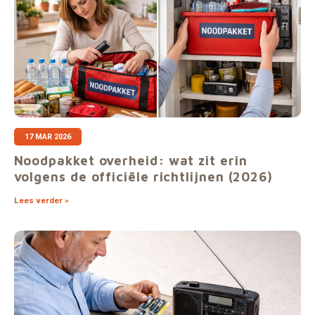
Gereedschap
Grote 
Tassen en opslag
17 MAR 2026
Noodpakket overheid: wat zit erin
volgens de officiële richtlijnen (2026)
Lees verder »