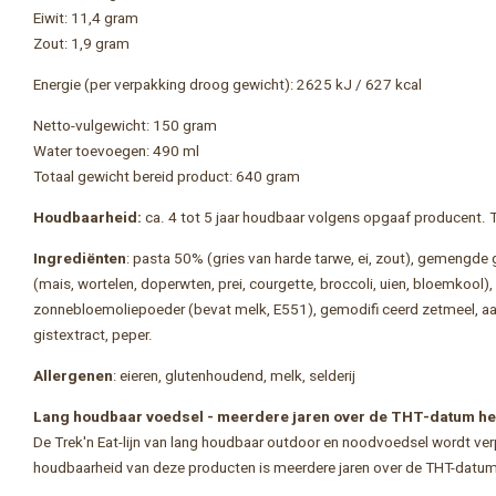
Eiwit: 11,4 gram
Zout: 1,9 gram
Energie (per verpakking droog gewicht): 2625 kJ / 627 kcal
Netto-vulgewicht: 150 gram
Water toevoegen: 490 ml
Totaal gewicht bereid product: 640 gram
Houdbaarheid:
ca. 4 tot 5 jaar houdbaar volgens opgaaf producent.
Ingrediënten
: pasta 50% (gries van harde tarwe, ei, zout), gemengde
(mais, wortelen, doperwten, prei, courgette, broccoli, uien, bloemkool
zonnebloemoliepoeder (bevat melk, E551), gemodifi ceerd zetmeel, aar
gistextract, peper.
Allergenen
: eieren, glutenhoudend, melk, selderij
Lang houdbaar voedsel - meerdere jaren over de THT-datum h
De Trek'n Eat-lijn van lang houdbaar outdoor en noodvoedsel wordt v
houdbaarheid van deze producten is meerdere jaren over de THT-datum