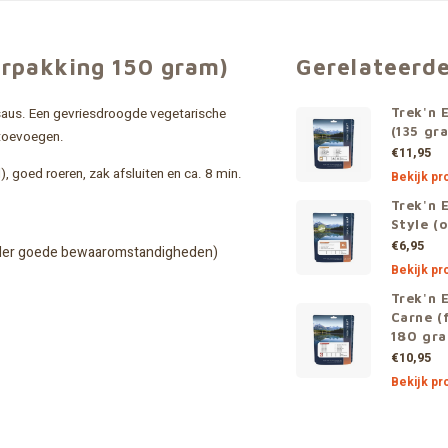
erpakking 150 gram)
Gerelateerd
esaus. Een gevriesdroogde vegetarische
Trek'n 
(135 gr
 toevoegen.
€11,95
, goed roeren, zak afsluiten en ca. 8 min.
Bekijk pr
Trek'n 
Style (
€6,95
, onder goede bewaaromstandigheden)
Bekijk pr
Trek'n E
Carne (
180 gr
€10,95
Bekijk pr