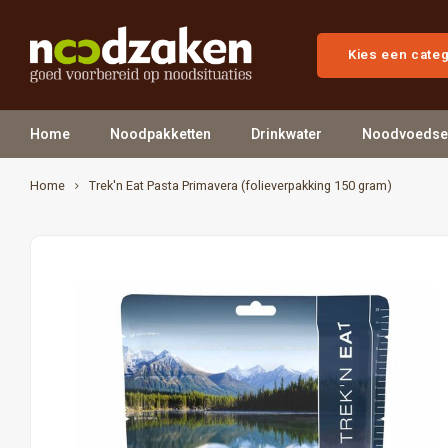
Kies een cate
Home
Noodpakketten
Drinkwater
Noodvoedse
Home
Trek'n Eat Pasta Primavera (folieverpakking 150 gram)