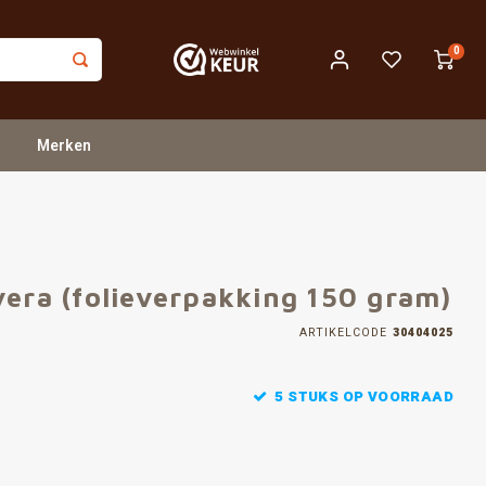
0
Merken
vera (folieverpakking 150 gram)
ARTIKELCODE
30404025
5 STUKS OP VOORRAAD