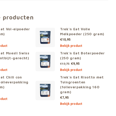
e producten
Eat Vol-eipoeder
Trek'n Eat Volle
am)
Melkpoeder (250 gram)
€10,95
oduct
Bekijk product
Eat Muesli Swiss
Trek'n Eat Boterpoeder
ontbijt-gerecht)
(250 gram)
€9,95
€13,75
oduct
Bekijk product
at Chili con
Trek'n Eat Risotto met
folieverpakking
Tuingroenten
am)
(folieverpakking 160
gram)
€7,95
oduct
Bekijk product