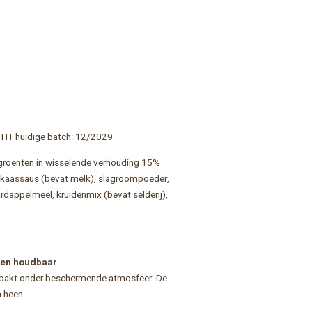
 THT huidige batch: 12/2029
 groenten in wisselende verhouding 15%
), kaassaus (bevat melk), slagroompoeder,
dappelmeel, kruidenmix (bevat selderij),
een houdbaar
erpakt onder beschermende atmosfeer. De
 heen.