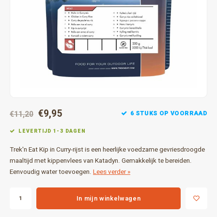
Gereedschap
Grote 
Tassen en opslag
€9,95
6 STUKS OP VOORRAAD
€11,20
LEVERTIJD 1-3 DAGEN
Trek'n Eat Kip in Curry-rijst is een heerlijke voedzame gevriesdroogde
maaltijd met kippenvlees van Katadyn. Gemakkelijk te bereiden.
Eenvoudig water toevoegen.
Lees verder »
In mijn winkelwagen