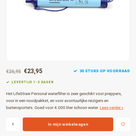
Gereedschap
Grote 
Tassen en opslag
€23,95
30 STUKS OP VOORRAAD
€26,95
LEVERTIJD 1-3 DAGEN
Het LifeStraw Personal waterfilter is zeer geschikt voor preppers,
voor in een noodpakket, en voor avontuurlijke reizigers en
buitensporters. Goed voor 4.000 liter schoon water.
Lees verder »
In mijn winkelwagen