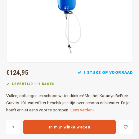
Gereedschap
Grote 
Tassen en opslag
€124,95
1 STUKS OP VOORRAAD
LEVERTIJD 1-3 DAGEN
Vullen, ophangen en schoon water drinken! Met het Katadyn BeFree
Gravity 10L waterfilter beschik je altijd over schoon drinkwater. En je
hoeft er niet eens voor te pompen.
Lees verder »
In mijn winkelwagen