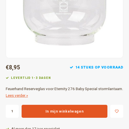
Gereedschap
Grote 
Tassen en opslag
€8,95
14 STUKS OP VOORRAAD
LEVERTIJD 1-3 DAGEN
Feuerhand Reserveglas voor Eternity 276 Baby Special stormlantaarn.
Lees verder »
In mijn winkelwagen
Al meer dan 17 jaar specialist