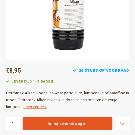
Gereedschap
Grote 
Tassen en opslag
€8,95
26 STUKS OP VOORRAAD
LEVERTIJD 1-3 DAGEN
Petromax Alkan; voor alles waar petroleum, lampenolie of paraffine in
moet. Petromax Alkan is een kleurloze en een roet- en geurvrije
lampolie.
Lees verder »
In mijn winkelwagen