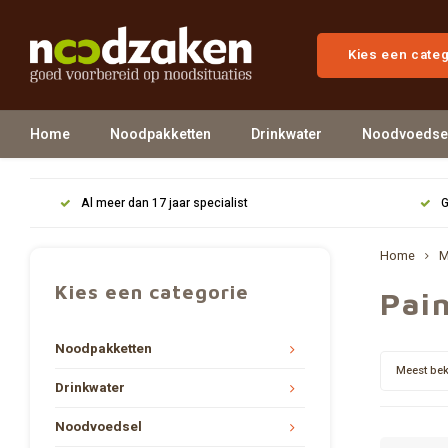
Kies een cate
Home
Noodpakketten
Drinkwater
Noodvoedse
Al meer dan 17 jaar specialist
G
Home
M
Kies een categorie
Pai
Noodpakketten
Meest be
Drinkwater
Noodvoedsel