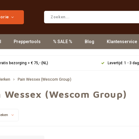
gorie
l
Preppertools
% SALE %
Blog
Klantenservice
ratis bezorging > € 75,- (NL)
Levertijd: 1 - 3 da
erken
Pain Wessex (Wescom Group)
n Wessex (Wescom Group)
keken