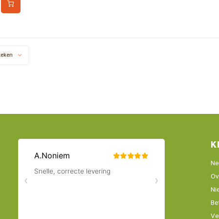
 125 ml.
keken
K
Ne
Ov
Ni
Be
Ve