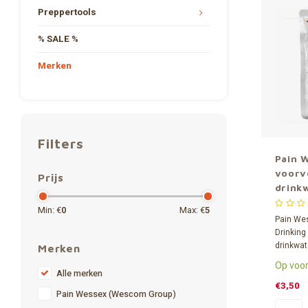
Preppertools
% SALE %
Merken
Filters
Pain 
voorv
Prijs
drink
rants
Min: €
0
Max: €
5
van 12
Pain We
Drinking
drinkwat
Merken
stevige 
Op voor
lang hou
Alle merken
halve lit
€3,50
Pain Wessex (Wescom Group)
over vier