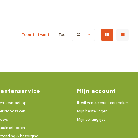
Toon 1 - 1 van 1
Toon:
20
lantenservice
Mijn account
em contact op
Ik wil een account aanmaken
er Noodzaken
Mijn bestellingen
euws
Mijn verlanglijst
taalmethoden
rzending & bezorging