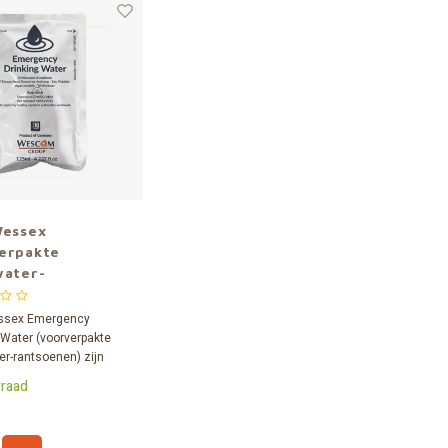
Wessex
erpakte
water-
oenen (4 zakjes
5 ml)
ssex Emergency
 Water (voorverpakte
er-rantsoenen) zijn
folieverpakkingen met
raad
dbaar noodwater. Een
er drinkwater verdeeld
 stevige alufolie