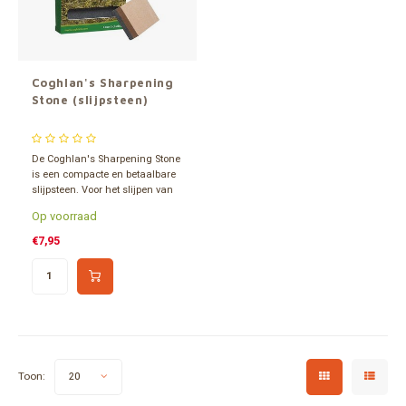
Onder
Grote 
Gereedschap
Tassen en opslag
Coghlan's Sharpening
Stone (slijpsteen)
De Coghlan's Sharpening Stone
is een compacte en betaalbare
slijpsteen. Voor het slijpen van
al je messen. Hou je messen
Op voorraad
altijd scherp.
€7,95
Toon:
20