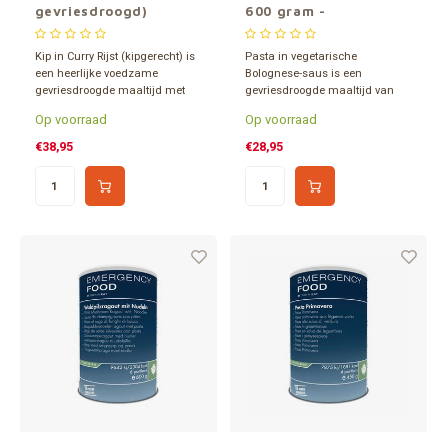
gevriesdroogd)
600 gram -
gevriesdroogd)
Kip in Curry Rijst (kipgerecht) is
Pasta in vegetarische
een heerlijke voedzame
Bolognese-saus is een
gevriesdroogde maaltijd met
gevriesdroogde maaltijd van
kip van Katadyn verpakt in een
Katadyn verpakt in een 1,2 liter
Op voorraad
Op voorraad
1,2 liter blik. 15 jaar houdbaar.
blik. Minimaal 15 jaar
Inhoud goed voor 6 porties.
houdbaar. Inhoud goed voor 6
€38,95
€28,95
porties. Geschikt voor
vegetariërs.