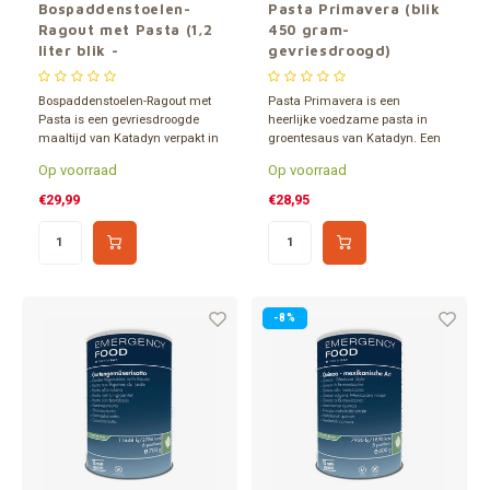
Bospaddenstoelen-
Pasta Primavera (blik
Ragout met Pasta (1,2
450 gram-
liter blik -
gevriesdroogd)
gevriesdroogd)
Bospaddenstoelen-Ragout met
Pasta Primavera is een
Pasta is een gevriesdroogde
heerlijke voedzame pasta in
maaltijd van Katadyn verpakt in
groentesaus van Katadyn. Een
een 1,2 liter blik. Minimaal 15
gevriesdroogde vegetarische
Op voorraad
Op voorraad
jaar houdbaar. Inhoud goed
maaltijd met veel groentes. .
voor 6 porties. Geschikt voor
Verpakt in een 1,2 liter blik en
€29,99
€28,95
vegetariërs.
ca. 15 jaar houdbaar. Inhoud
goed voor 4 porties.
-8%