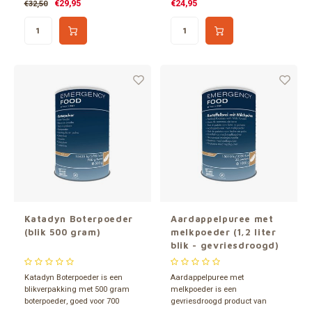
€29,95
€24,95
€32,50
Katadyn Boterpoeder
Aardappelpuree met
(blik 500 gram)
melkpoeder (1,2 liter
blik - gevriesdroogd)
Katadyn Boterpoeder is een
Aardappelpuree met
blikverpakking met 500 gram
melkpoeder is een
boterpoeder, goed voor 700
gevriesdroogd product van