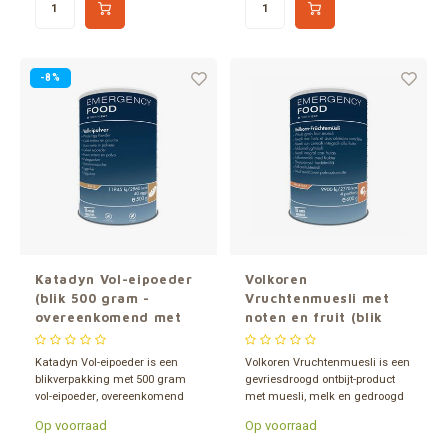
-8%
Katadyn Vol-eipoeder
Volkoren
(blik 500 gram -
Vruchtenmuesli met
overeenkomend met
noten en fruit (blik
ca. 40 eieren)
600 gram -
gevriesdroogd)
Katadyn Vol-eipoeder is een
Volkoren Vruchtenmuesli is een
blikverpakking met 500 gram
gevriesdroogd ontbijt-product
vol-eipoeder, overeenkomend
met muesli, melk en gedroogd
met ca. 40 eieren, met een
fruit en noten van Katadyn.
Op voorraad
Op voorraad
extreem lange houdbaarheid
Verpakt in een 1,2 liter blik en
van ca. 15 jaar.
ca. 15 jaar houdbaar.