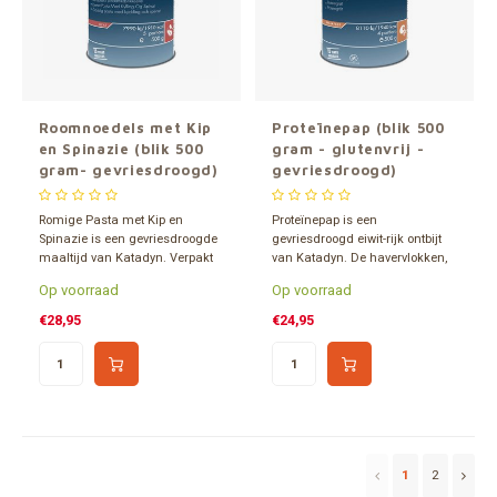
Roomnoedels met Kip
Proteïnepap (blik 500
en Spinazie (blik 500
gram - glutenvrij -
gram- gevriesdroogd)
gevriesdroogd)
Romige Pasta met Kip en
Proteïnepap is een
Spinazie is een gevriesdroogde
gevriesdroogd eiwit-rijk ontbijt
maaltijd van Katadyn. Verpakt
van Katadyn. De havervlokken,
in een 1,2 liter blik en ca. 15 jaar
weiproteïne en appelstukjes
Op voorraad
Op voorraad
houdbaar. Inhoud goed voor 5
zorgen voor een smakelijk,
porties.
eiwitrijk en voedzaam ontbijt.
€28,95
€24,95
Inhoud goed voor 4 porties van
375 gram, of meerdere kleine
porties. Ca. 15 jaar houdba
1
2