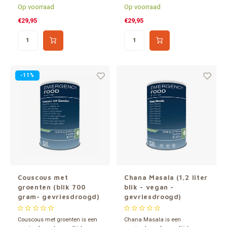
gram boter, met een extreem
Katadyn verpakt in een 1,2 liter
Op voorraad
Op voorraad
lange houdbaarheid van wel 15
blik. Minimaal 15 jaar
jaar.
houdbaar. Inhoud goed voor 30
€29,95
€29,95
porties à 200 gram.
-11%
Couscous met
Chana Masala (1,2 liter
groenten (blik 700
blik - vegan -
gram- gevriesdroogd)
gevriesdroogd)
Couscous met groenten is een
Chana Masala is een