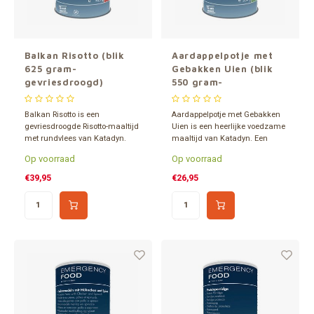
Balkan Risotto (blik
Aardappelpotje met
625 gram-
Gebakken Uien (blik
gevriesdroogd)
550 gram-
gevriesdroogd)
Balkan Risotto is een
Aardappelpotje met Gebakken
gevriesdroogde Risotto-maaltijd
Uien is een heerlijke voedzame
met rundvlees van Katadyn.
maaltijd van Katadyn. Een
Verpakt in een 1,2 liter blik en
gevriesdroogde vegetarische
Op voorraad
Op voorraad
ca. 15 jaar houdbaar. Inhoud
maaltijd. Verpakt in een 1,2 liter
goed voor 5 porties.
blik en ca. 15 jaar houdbaar.
€39,95
€26,95
Inhoud goed voor 6 porties.