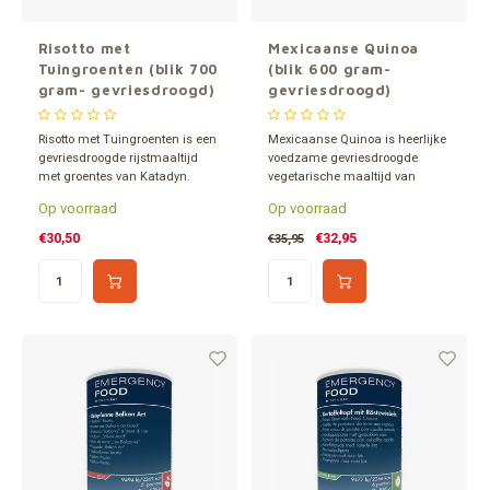
Risotto met
Mexicaanse Quinoa
Tuingroenten (blik 700
(blik 600 gram-
gram- gevriesdroogd)
gevriesdroogd)
Risotto met Tuingroenten is een
Mexicaanse Quinoa is heerlijke
gevriesdroogde rijstmaaltijd
voedzame gevriesdroogde
met groentes van Katadyn.
vegetarische maaltijd van
Verpakt in een 1,2 liter blik en 15
Katadyn. Verpakt in een 1,2 liter
Op voorraad
Op voorraad
jaar houdbaar. Inhoud goed
blik en minimaal 13 jaar
voor 6 porties.
houdbaar. Inhoud goed voor 5
€30,50
€32,95
€35,95
porties.