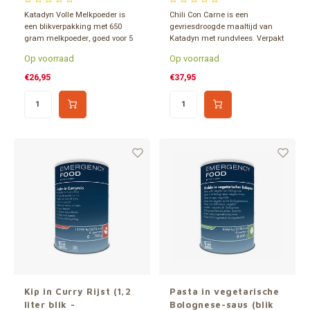
Katadyn Volle Melkpoeder is
Chili Con Carne is een
een blikverpakking met 650
gevriesdroogde maaltijd van
gram melkpoeder, goed voor 5
Katadyn met rundvlees. Verpakt
liter verse melk, met een
in een 1,2 liter blik en 15 jaar
Op voorraad
Op voorraad
extreem lange houdbaarheid
houdbaar. Inhoud goed voor 6
van zo'n 15 jaar.
porties.
€26,95
€37,95
Kip in Curry Rijst (1,2
Pasta in vegetarische
liter blik -
Bolognese-saus (blik