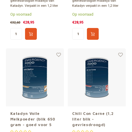
gevriesdroogde maaltijd van
gevriesdroogde maaltijd van
Katadyn. Verpakt in een 1,2 liter
Katadyn verpakt in een 1,2 liter
blik en ca. 15 jaar houdbaar.
blik. Minimaal 15 jaar
Op voorraad
Op voorraad
Inhoud goed voor 5 porties.
houdbaar. Inhoud goed voor 5
porties. Geschikt voor
€28,95
€28,95
€32,60
veganisten en vegetariërs.
Lactose-vrij.
Katadyn Volle
Chili Con Carne (1,2
Melkpoeder (blik 650
liter blik -
gram - goed voor 5
gevriesdroogd)
liter melk )