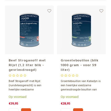
Gereedschap
Grote 
Tassen en opslag
Beef Stroganoff met
Groentebouillon (blik
Rijst (1,2 liter blik -
1000 gram - voor 59
gevriesdroogd)
liter)
Beef Stroganoff met Rijst
Groentebouillon van Katadyn is
(rundvleesgerecht) is een
een heerlijke voedzame
heerlijke voedzame
gevriesdroogde bouillon van
gevriesdroogde maaltijd met
Katadyn. Verpakt in een 1,2 liter
Op voorraad
Op voorraad
vlees van Katadyn verpakt in
blik en ca. 15 jaar houdbaar.
een 1,2 liter blik. 15 jaar
Inhoud goed voor 59 liter
€39,95
€28,95
houdbaar. Inhoud goed voor 6
groentenbouillon.
porties.