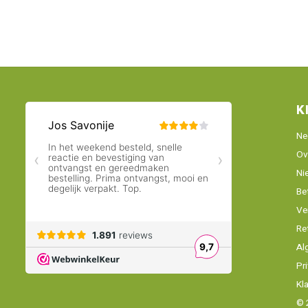
K
Ne
Ov
Ni
Be
Ve
Re
Al
Pr
Kl
© 