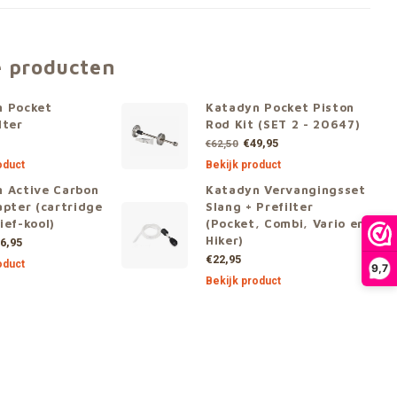
e producten
n Pocket
Katadyn Pocket Piston
lter
Rod Kit (SET 2 - 20647)
€49,95
€62,50
oduct
Bekijk product
 Active Carbon
Katadyn Vervangingsset
apter (cartridge
Slang + Prefilter
ief-kool)
(Pocket, Combi, Vario en
Hiker)
6,95
€22,95
oduct
9,7
Bekijk product