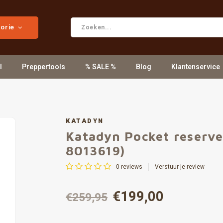
gorie
l
Preppertools
% SALE %
Blog
Klantenservice
KATADYN
Katadyn Pocket reserve 
8013619)
0
reviews
Verstuur je review
€199,00
€259,95