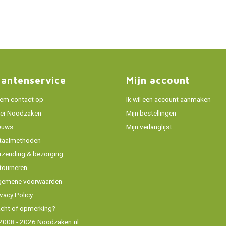
lantenservice
Mijn account
em contact op
Ik wil een account aanmaken
er Noodzaken
Mijn bestellingen
euws
Mijn verlanglijst
taalmethoden
rzending & bezorging
tourneren
gemene voorwaarden
ivacy Policy
acht of opmerking?
2008 - 2026 Noodzaken.nl