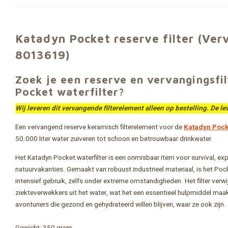
Katadyn Pocket reserve filter (Ver
8013619)
Zoek je een reserve en vervangingsfi
Pocket waterfilter?
Wij leveren dit vervangende filterelement alleen op bestelling. De lev
Een vervangend reserve keramisch filterelement voor de
Katadyn Pock
50.000 liter water zuiveren tot schoon en betrouwbaar drinkwater.
Het Katadyn Pocket waterfilter is een onmisbaar item voor survival, exp
natuurvakanties. Gemaakt van robuust industrieel materiaal, is het Poc
intensief gebruik, zelfs onder extreme omstandigheden. Het filter verwi
ziekteverwekkers uit het water, wat het een essentieel hulpmiddel maak
avonturiers die gezond en gehydrateerd willen blijven, waar ze ook zijn.