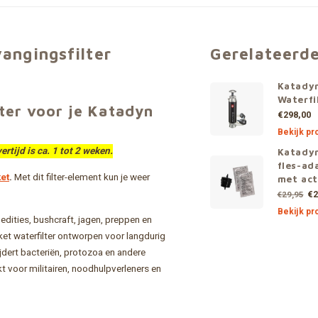
vangingsfilter
Gerelateerd
Katady
Waterfi
lter voor je Katadyn
€298,00
Bekijk pr
ertijd is ca. 1 tot 2 weken.
Katadyn
fles-ad
et
.
Met dit filter-element kun je weer
met act
€2
€29,95
Bekijk pr
edities, bushcraft, jagen, preppen en
ket waterfilter ontworpen voor langdurig
jdert bacteriën, protozoa en andere
t voor militairen, noodhulpverleners en