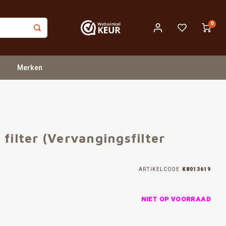
0
Merken
filter (Vervangingsfilter
ARTIKELCODE
K8013619
NIET OP VOORRAAD