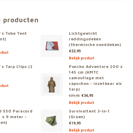
e producten
's Tube Tent
Lichtgewicht
nt)
reddingsdeken
(thermische nooddeken)
€22,95
oduct
Bekijk product
's Tarp Clips (2
Poncho Adventure 200 x
145 cm (HMTC
camouflage met
capuchon - inzetbaar als
oduct
tarp)
€34,95
€39,95
Bekijk product
d 550 Paracord
Survivaltent 3-in-1
 x 9 meter -
(Groen)
oen)
€19,95
Bekijk product