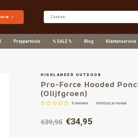
gorie
l
Preppertools
% SALE %
Blog
Klantenservice
HIGHLANDER OUTDOOR
Pro-Force Hooded Ponc
(Olijfgroen)
0
reviews
Verstuur je review
€34,95
€39,95