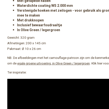
Met getapede naden
Waterdichte coating WS 2.000 mm
Verstevigde hoeken met zeilogen - voor gebruik als gron
mee te maken
Met drukknopen
Inclusief bewaarfoudraaltje
In Olive Green / legergroen
Gewicht: 320 gram
Afmetingen: 200 x 145 cm
Pakmaat: Ø 10 x 26 cm
NB. De afbeeldingen met het camouflage-patroon zijn om de kenmerken
om de
egale groene uitvoering, in Olive Green / legergroen
. Klik hier vo
Ter inspiratie: