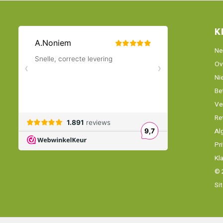
K
Ne
Ov
Ni
Be
Ve
Re
Al
Pr
Kl
© 
Si