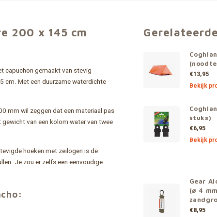
e 200 x 145 cm
Gerelateerd
Coghlan
(noodte
et capuchon gemaakt van stevig
€13,95
145 cm. Met een duurzame waterdichte
Bekijk pr
Coghlan
0 mm wil zeggen dat een materiaal pas
stuks)
et gewicht van een kolom water van twee
€6,95
Bekijk pr
stevigde hoeken met zeilogen is de
ullen. Je zou er zelfs een eenvoudige
Gear Ai
(ø 4 mm
ncho:
zandgr
€8,95