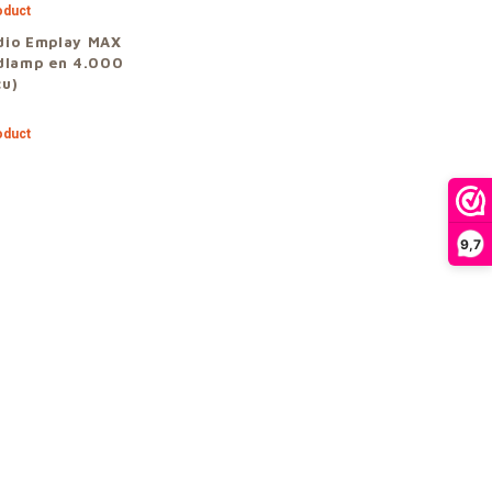
oduct
dio Emplay MAX
dlamp en 4.000
cu)
oduct
9,7