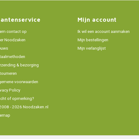
lantenservice
Mijn account
em contact op
Ik wil een account aanmaken
er Noodzaken
Mijn bestellingen
euws
Mijn verlanglijst
taalmethoden
rzending & bezorging
tourneren
gemene voorwaarden
ivacy Policy
acht of opmerking?
2008 - 2026 Noodzaken.nl
temap