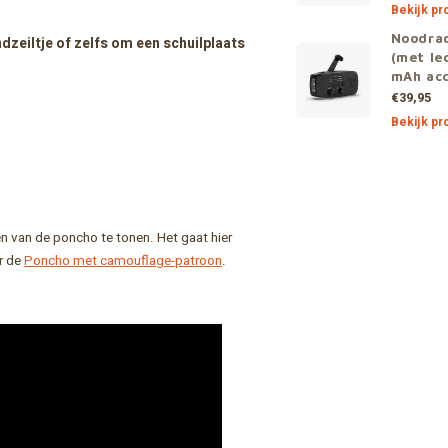
Bekijk pr
Noodra
dzeiltje of zelfs om een schuilplaats
(met le
mAh ac
€39,95
Bekijk pr
 van de poncho te tonen. Het gaat hier
or de
Poncho met camouflage-patroon
.