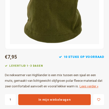
Gereedschap
Grote 
Tassen en opslag
€7,95
10 STUKS OP VOORRAAD
LEVERTIJD 1-3 DAGEN
De nekwarmer van Highlander is een mix tussen een sjaal en een
muts, gemaakt van lichtgewicht olijfgroen polar fleece materiaal dat
zeer comfortabel aanvoelt en vooral lekker warm is.
Lees verder »
In mijn winkelwagen