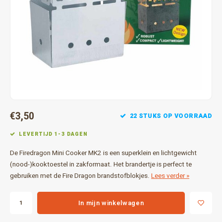
Gereedschap
Grote 
Tassen en opslag
€3,50
22 STUKS OP VOORRAAD
LEVERTIJD 1-3 DAGEN
De Firedragon Mini Cooker MK2 is een superklein en lichtgewicht
(nood-)kooktoestel in zakformaat. Het brandertje is perfect te
gebruiken met de Fire Dragon brandstofblokjes.
Lees verder »
In mijn winkelwagen