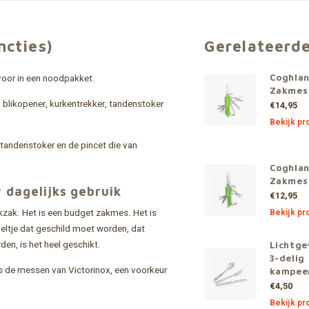
ncties)
Gerelateerd
 voor in een noodpakket.
Coghlan
Zakmes 
 blikopener, kurkentrekker, tandenstoker
€14,95
Bekijk pr
 tandenstoker en de pincet die van
Coghlan
Zakmes 
 dagelijks gebruik
€12,95
ekzak. Het is een budget zakmes. Het is
Bekijk pr
peltje dat geschild moet worden, dat
en, is het heel geschikt.
Lichtge
3-delig
ls de messen van Victorinox, een voorkeur
kampee
€4,50
Bekijk pr