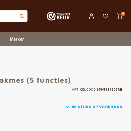
0
Merken
akmes (5 functies)
ARTIKELCODE
1505389505RR
86 STUKS OP VOORRAAD