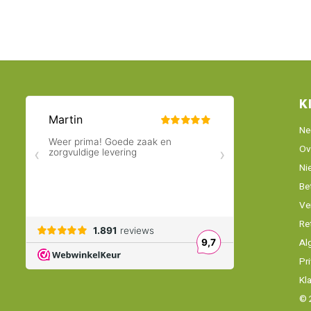
K
Ne
Ov
Ni
Be
Ve
Re
Al
Pr
Kl
© 