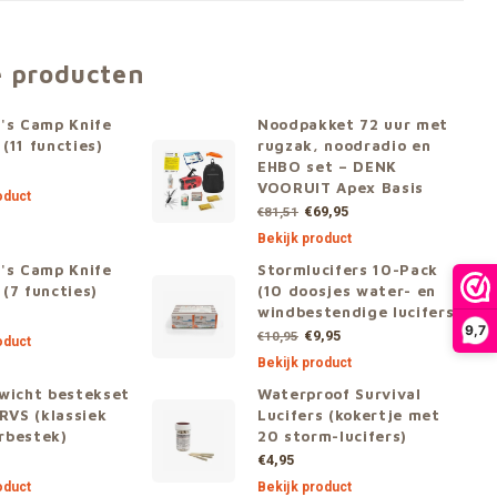
e producten
's Camp Knife
Noodpakket 72 uur met
(11 functies)
rugzak, noodradio en
EHBO set – DENK
VOORUIT Apex Basis
oduct
€69,95
€81,51
Bekijk product
's Camp Knife
Stormlucifers 10-Pack
(7 functies)
(10 doosjes water- en
windbestendige lucifers)
9,7
€9,95
€10,95
oduct
Bekijk product
wicht bestekset
Waterproof Survival
 RVS (klassiek
Lucifers (kokertje met
rbestek)
20 storm-lucifers)
€4,95
oduct
Bekijk product