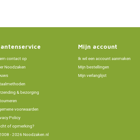
lantenservice
Mijn account
em contact op
Ik wil een account aanmaken
er Noodzaken
Mijn bestellingen
euws
Mijn verlanglijst
taalmethoden
rzending & bezorging
tourneren
gemene voorwaarden
ivacy Policy
acht of opmerking?
2008 - 2026 Noodzaken.nl