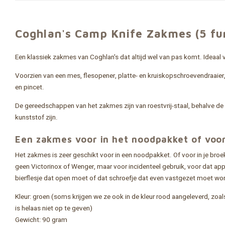
Coghlan's Camp Knife Zakmes (5 fu
Een klassiek zakmes van Coghlan's dat altijd wel van pas komt. Ideaal
Voorzien van een mes, flesopener, platte- en kruiskopschroevendraaier,
en pincet.
De gereedschappen van het zakmes zijn van roestvrij-staal, behalve de
kunststof zijn.
Een zakmes voor in het noodpakket of voor
Het zakmes is zeer geschikt voor in een noodpakket. Of voor in je bro
geen Victorinox of Wenger, maar voor incidenteel gebruik, voor dat ap
bierflesje dat open moet of dat schroefje dat even vastgezet moet word
Kleur: groen (soms krijgen we ze ook in de kleur rood aangeleverd, zoa
is helaas niet op te geven)
Gewicht: 90 gram