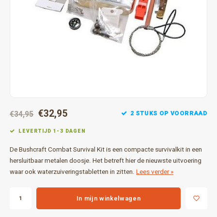
Gereedschap
Grote 
Tassen en opslag
€32,95
2 STUKS OP VOORRAAD
€34,95
LEVERTIJD 1-3 DAGEN
De Bushcraft Combat Survival Kit is een compacte survivalkit in een
hersluitbaar metalen doosje. Het betreft hier de nieuwste uitvoering
waar ook waterzuiveringstabletten in zitten.
Lees verder »
In mijn winkelwagen